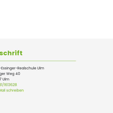
schrift
Essinger-Realschule Ulm
nger Weg 40
7 Ulm
1/1613628
ail schreiben